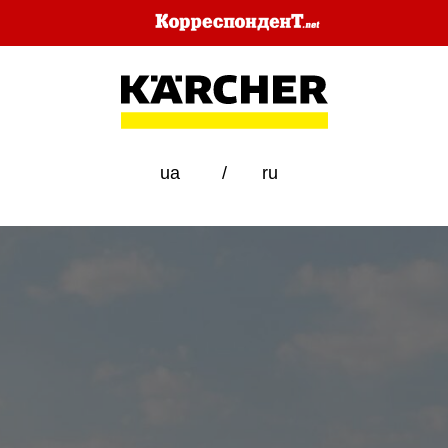
ua
/
ru